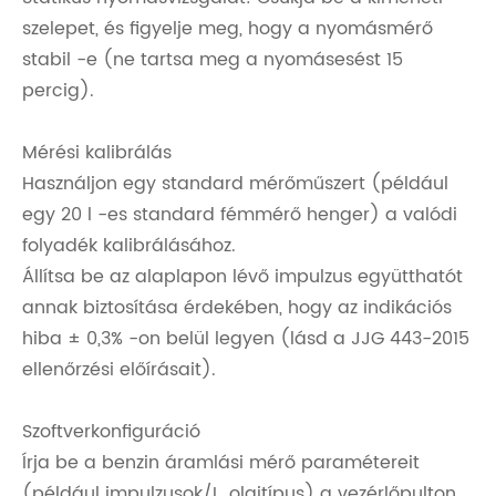
szelepet, és figyelje meg, hogy a nyomásmérő
stabil -e (ne tartsa meg a nyomásesést 15
percig).
Mérési kalibrálás
Használjon egy standard mérőműszert (például
egy 20 l -es standard fémmérő henger) a valódi
folyadék kalibrálásához.
Állítsa be az alaplapon lévő impulzus együtthatót
annak biztosítása érdekében, hogy az indikációs
hiba ± 0,3% -on belül legyen (lásd a JJG 443-2015
ellenőrzési előírásait).
Szoftverkonfiguráció
Írja be a benzin áramlási mérő paramétereit
(például impulzusok/L, olajtípus) a vezérlőpulton