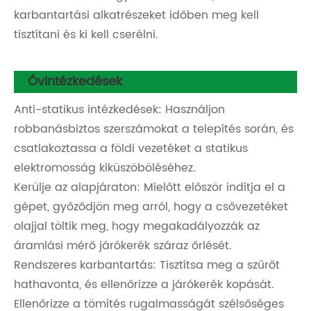
karbantartási alkatrészeket időben meg kell
tisztítani és ki kell cserélni.
Óvintézkedések
Anti-statikus intézkedések: Használjon
robbanásbiztos szerszámokat a telepítés során, és
csatlakoztassa a földi vezetéket a statikus
elektromosság kiküszöböléséhez.
Kerülje az alapjáraton: Mielőtt először indítja el a
gépet, győződjön meg arról, hogy a csővezetéket
olajjal töltik meg, hogy megakadályozzák az
áramlási mérő járókerék száraz őrlését.
Rendszeres karbantartás: Tisztítsa meg a szűrőt
hathavonta, és ellenőrizze a járókerék kopását.
Ellenőrizze a tömítés rugalmasságát szélsőséges