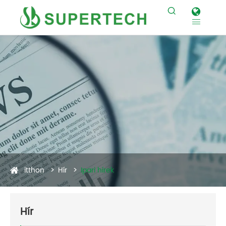


itthon
Hír
Ipari hírek
Hír