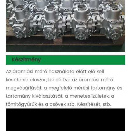
Készítmény
Az áramlási mérő használata előtt elő kell
készítenie először, beleértve az áramlási mérő
megvásárlását, a megfelelő mérési tartomány és
tartomány kiválasztását, a menetes ízületek, a
tömítőgyűrűk és a csövek stb. Készítését, stb.