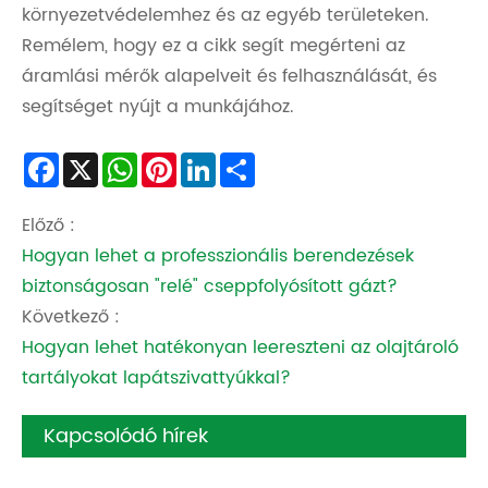
környezetvédelemhez és az egyéb területeken.
Remélem, hogy ez a cikk segít megérteni az
áramlási mérők alapelveit és felhasználását, és
segítséget nyújt a munkájához.
Facebook
X
WhatsApp
Pinterest
LinkedIn
Share
Előző :
Hogyan lehet a professzionális berendezések
biztonságosan "relé" cseppfolyósított gázt?
Következő :
Hogyan lehet hatékonyan leereszteni az olajtároló
tartályokat lapátszivattyúkkal?
Kapcsolódó hírek