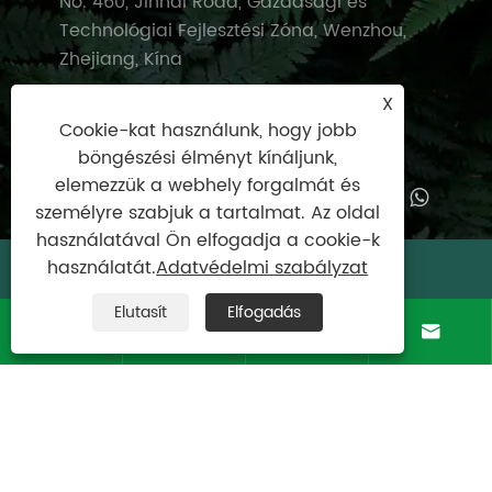
No. 460, Jinhai Road, Gazdasági és
Technológiai Fejlesztési Zóna, Wenzhou,
Zhejiang, Kína
X
Cookie-kat használunk, hogy jobb
böngészési élményt kínáljunk,
elemezzük a webhely forgalmát és
személyre szabjuk a tartalmat. Az oldal
használatával Ön elfogadja a cookie-k
használatát.
Adatvédelmi szabályzat
Copyright © 2025 Wenzhou Supertech
Machine Co., Ltd. Minden jog fenntartva.
Elutasít
Elfogadás




Links
|
Sitemap
|
RSS
|
XML
|
Adatvédelmi
szabályzat