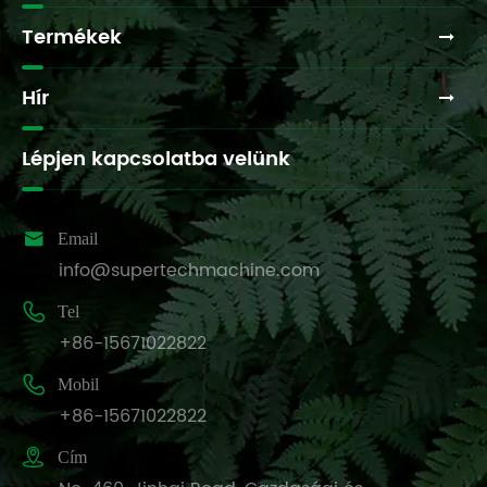
Termékek
Hír
Lépjen kapcsolatba velünk

Email
info@supertechmachine.com

Tel
+86-15671022822

Mobil
+86-15671022822

Cím