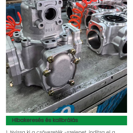
Hibakeresés és kalibrálás
1. Nyissa ki a csővezeték -szelepet, indítsa el a