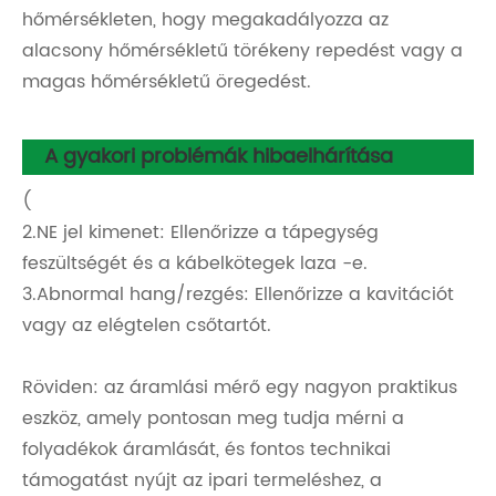
hőmérsékleten, hogy megakadályozza az
alacsony hőmérsékletű törékeny repedést vagy a
magas hőmérsékletű öregedést.
A gyakori problémák hibaelhárítása
(
2.NE jel kimenet: Ellenőrizze a tápegység
feszültségét és a kábelkötegek laza -e.
3.Abnormal hang/rezgés: Ellenőrizze a kavitációt
vagy az elégtelen csőtartót.
Röviden: az áramlási mérő egy nagyon praktikus
eszköz, amely pontosan meg tudja mérni a
folyadékok áramlását, és fontos technikai
támogatást nyújt az ipari termeléshez, a