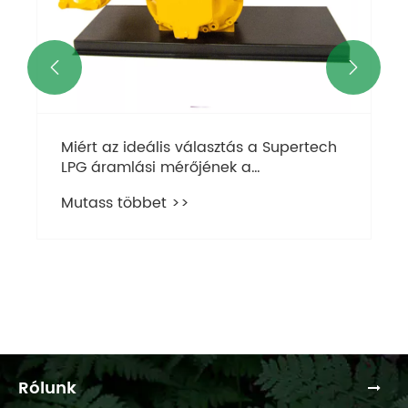


Miért az ideális választás a Supertech
LPG áramlási mérőjének a
cseppfolyósított gázáramlás
Mutass többet >>
mérésére?
Rólunk