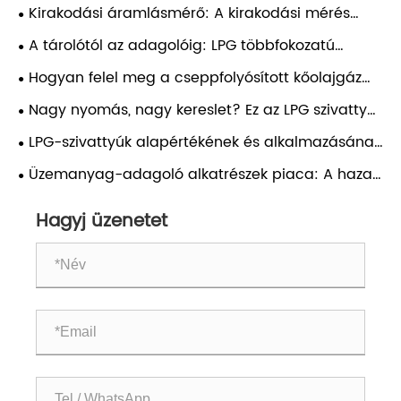
Kirakodási áramlásmérő: A kirakodási mérés
áthelyezése a „becslési korszakon” túl
A tárolótól az adagolóig: LPG többfokozatú
szivattyú, amely mozgásban tartja a dolgokat
Hogyan felel meg a cseppfolyósított kőolajgáz
többfokozatú szivattyú a nagynyomású átviteli
Nagy nyomás, nagy kereslet? Ez az LPG szivattyú
igényeknek?
megvan a válasz
LPG-szivattyúk alapértékének és alkalmazásának
elemzése hengertöltésben
Üzemanyag-adagoló alkatrészek piaca: A hazai
helyettesítés új növekedési pályát indít el
Hagyj üzenetet