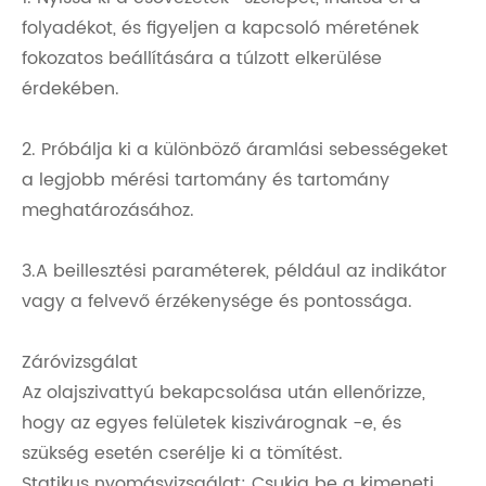
folyadékot, és figyeljen a kapcsoló méretének
fokozatos beállítására a túlzott elkerülése
érdekében.
2. Próbálja ki a különböző áramlási sebességeket
a legjobb mérési tartomány és tartomány
meghatározásához.
3.A beillesztési paraméterek, például az indikátor
vagy a felvevő érzékenysége és pontossága.
Záróvizsgálat
Az olajszivattyú bekapcsolása után ellenőrizze,
hogy az egyes felületek kiszivárognak -e, és
szükség esetén cserélje ki a tömítést.
Statikus nyomásvizsgálat: Csukja be a kimeneti