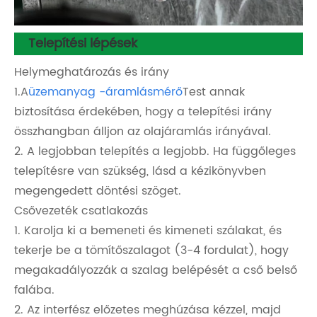
Telepítési lépések
Helymeghatározás és irány
1.A
üzemanyag -áramlásmérő
Test annak
biztosítása érdekében, hogy a telepítési irány
összhangban álljon az olajáramlás irányával.
2. A legjobban telepítés a legjobb. Ha függőleges
telepítésre van szükség, lásd a kézikönyvben
megengedett döntési szöget.
Csővezeték csatlakozás
1. Karolja ki a bemeneti és kimeneti szálakat, és
tekerje be a tömítőszalagot (3-4 fordulat), hogy
megakadályozzák a szalag belépését a cső belső
falába.
2. Az interfész előzetes meghúzása kézzel, majd