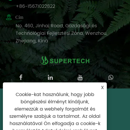
+86-15671022822

Cím
No. 460, Jinhai Road, Gazdasági és
Technológiai Fejlesztési Zóna, Wenzhou,
Zhejiang, Kína
X
Cookie-kat használunk, hogy jobb
Copyright © 2025 Wenzhou Supertech
böngészési élményt kínáljunk,
Machine Co., Ltd. Minden jog fenntartva.
elemezzük a webhely forgalmát és
személyre szabjuk a tartalmat. Az oldal
Links
|
Sitemap
|
RSS
|
XML
|
Adatvédelmi
használatával Ön elfogadja a cookie-k
szabályzat