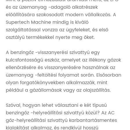
és az üzemanyag -adagoló alkatrészek
előállítására szakosodott modern vállalkozás. A
Supertech Machine mindig is kiváló
szolgáltatással vonzza az ügyfeleket, és első
osztályú termékekkel nyerte meg őket.
A benzingőz -visszanyerési szivattyú egy
kulcsfontosságú eszköz, amelyet az illékony gázok
ellenőrzésére és visszanyerésére használnak az
üzemanyag -feltöltési folyamat során. Elsősorban
olyan forgatókönyvekben alkalmazzák, mint
például a gázállomások vagy az olajszállítás.
Szóval, hogyan lehet választani e két típusú
benzingőz -helyreállítási szivattyú közül? Az AC
gőz-helyreállítási szivattyú karbantartásmentes
kialakítást alkalmaz, és rendkívül hosszú