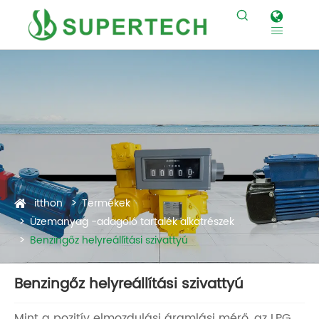


itthon
Termékek
Üzemanyag -adagoló tartalék alkatrészek
Benzingőz helyreállítási szivattyú
Benzingőz helyreállítási szivattyú
Mint a pozitív elmozdulási áramlási mérő, az LPG