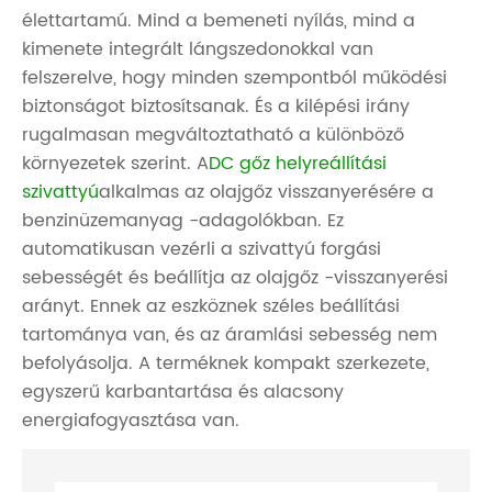
élettartamú. Mind a bemeneti nyílás, mind a
kimenete integrált lángszedonokkal van
felszerelve, hogy minden szempontból működési
biztonságot biztosítsanak. És a kilépési irány
rugalmasan megváltoztatható a különböző
környezetek szerint. A
DC gőz helyreállítási
szivattyú
alkalmas az olajgőz visszanyerésére a
benzinüzemanyag -adagolókban. Ez
automatikusan vezérli a szivattyú forgási
sebességét és beállítja az olajgőz -visszanyerési
arányt. Ennek az eszköznek széles beállítási
tartománya van, és az áramlási sebesség nem
befolyásolja. A terméknek kompakt szerkezete,
egyszerű karbantartása és alacsony
energiafogyasztása van.