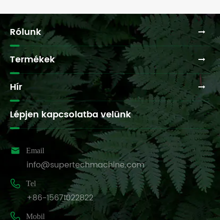
Rólunk
Termékek
Hír
Lépjen kapcsolatba velünk

Email
info@supertechmachine.com

Tel
+86-15671022822

Mobil