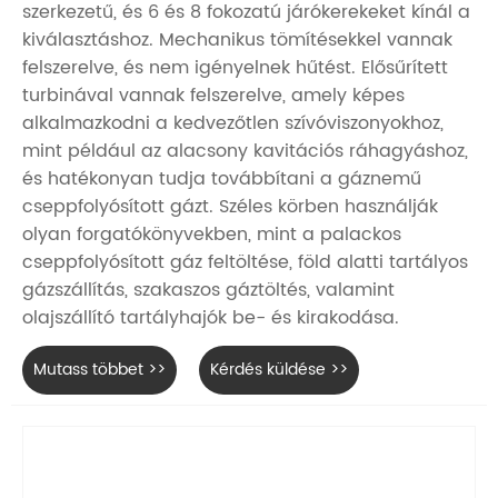
szerkezetű, és 6 és 8 fokozatú járókerekeket kínál a
kiválasztáshoz. Mechanikus tömítésekkel vannak
felszerelve, és nem igényelnek hűtést. Elősűrített
turbinával vannak felszerelve, amely képes
alkalmazkodni a kedvezőtlen szívóviszonyokhoz,
mint például az alacsony kavitációs ráhagyáshoz,
és hatékonyan tudja továbbítani a gáznemű
cseppfolyósított gázt. Széles körben használják
olyan forgatókönyvekben, mint a palackos
cseppfolyósított gáz feltöltése, föld alatti tartályos
gázszállítás, szakaszos gáztöltés, valamint
olajszállító tartályhajók be- és kirakodása.
Mutass többet >>
Kérdés küldése >>