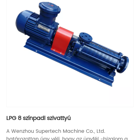
LPG 8 színpadi szivattyú
A Wenzhou Supertech Machine Co., Ltd.
határozottan úgy véli, hogy az ügyfél -bizalom a