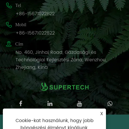

Tel
+86-15671022822

Mobil
+86-15671022822

Cím
No. 460, Jinhai Road, Gazdasági és
Technológiai Fejlesztési Zóna, Wenzhou,
Zhejiang, Kína
X
Cookie-kat használunk, hogy jobb
Copyright © 2025 Wenzhou Supertech
böngészési élményt kínáljunk,