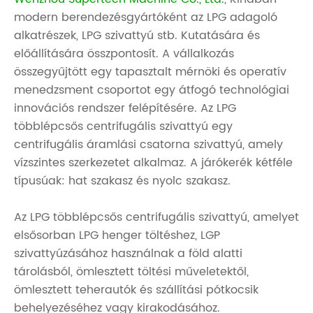
modern berendezésgyártóként az LPG adagoló
alkatrészek, LPG szivattyú stb. Kutatására és
előállítására összpontosít. A vállalkozás
összegyűjtött egy tapasztalt mérnöki és operatív
menedzsment csoportot egy átfogó technológiai
innovációs rendszer felépítésére. Az LPG
többlépcsős centrifugális szivattyú egy
centrifugális áramlási csatorna szivattyú, amely
vízszintes szerkezetet alkalmaz. A járókerék kétféle
típusúak: hat szakasz és nyolc szakasz.
Az LPG többlépcsős centrifugális szivattyú, amelyet
elsősorban LPG henger töltéshez, LGP
szivattyúzásához használnak a föld alatti
tárolásból, ömlesztett töltési műveletektől,
ömlesztett teherautók és szállítási pótkocsik
behelyezéséhez vagy kirakodásához.