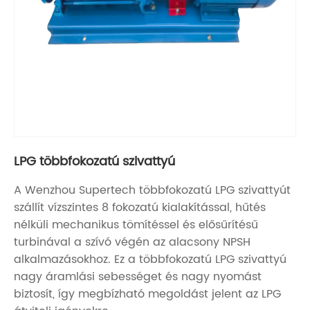
LPG többfokozatú szivattyú
A Wenzhou Supertech többfokozatú LPG szivattyút
szállít vízszintes 8 fokozatú kialakítással, hűtés
nélküli mechanikus tömítéssel és elősűrítésű
turbinával a szívó végén az alacsony NPSH
alkalmazásokhoz. Ez a többfokozatú LPG szivattyú
nagy áramlási sebességet és nagy nyomást
biztosít, így megbízható megoldást jelent az LPG