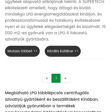
ügyfelek alapvető etikájának tekinti. A SUPERTECH
elkötelezett amellett, hogy átfogó és kiváló
minőségű LPG energiamegoldásokat kínáljon, és
professzionalizmussal és hatékony kivitelezéssel
nyeri el az ügyfelek elégedettségét és bizalmát. 15
000 m2-es gyárunk van a LPG 6 fokozatú
szivattyúk gyártására.
Mutass többet >>
Kérdés küldése >>
«
1
»
Megbízható LPG többlépcsős centrifugális
szivattyú gyártóként és beszállítóként Kínában,
üdvözöljük gyárunkban a termékek