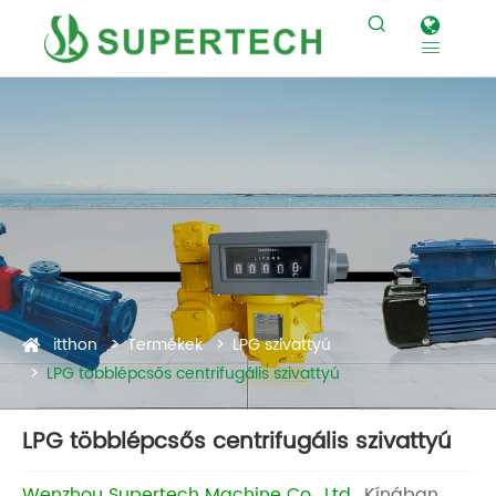


itthon
Termékek
LPG szivattyú
LPG többlépcsős centrifugális szivattyú
LPG többlépcsős centrifugális szivattyú
Wenzhou Supertech Machine Co., Ltd
., Kínában