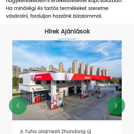
nagykereskedelmi értékesítésével kapcsolatban.
Ha minőségi és tartós termékeket szeretne
vásárolni, forduljon hozzánk bizalommal.
Hírek Ajánlások


A Tuha olajmező Zhundong új