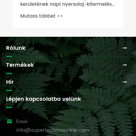
kerületének napi nyersolaj-kitermelése
meghaladta az 1800 tonnát
Mutass többet >>
Rólunk
Termékek
Hír
Lépjen kapcsolatba velünk

Email
info@supertechmachine.com