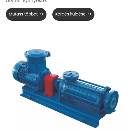
átviteli igényekre.
Mutass többet >>
Kérdés küldése >>