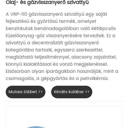
Olaj- és gázvisszanyerő szivattyú
A VRP-110 gőzvisszanyerő szivattyú egy saját
fejlesztésű és gyártású termék, amelyet
benzinkutak benzinadagolóiban való kétlépcsős
tüzelőanyag-gőz visszanyerésére terveztek. Ez a
szivattyú a decentralizált gőzvisszanyerő
kategóriába tartozik, egyszerű szerkezettel,
megbízható teljesítménnyel, alacsony zajszinttel,
könnyű kialakítással és vonzó megjelenéssel.
Elsősorban olyan iparágakban használják, mint a
csomagolás, a gépgyártás és a petrolkémia.
Mutass többet >>
Kérdés küldése >>