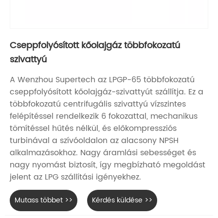
Cseppfolyósított kőolajgáz többfokozatú
szivattyú
A Wenzhou Supertech az LPGP-65 többfokozatú
cseppfolyósított kőolajgáz-szivattyút szállítja. Ez a
többfokozatú centrifugális szivattyú vízszintes
felépítéssel rendelkezik 6 fokozattal, mechanikus
tömítéssel hűtés nélkül, és előkompressziós
turbinával a szívóoldalon az alacsony NPSH
alkalmazásokhoz. Nagy áramlási sebességet és
nagy nyomást biztosít, így megbízható megoldást
jelent az LPG szállítási igényekhez.
Mutass többet >>
Kérdés küldése >>