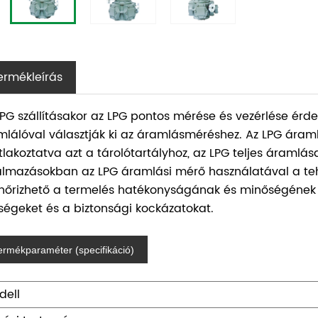
ermékleírás
LPG szállításakor az LPG pontos mérése és vezérlése ér
mlálóval választják ki az áramlásméréshez. Az LPG áraml
tlakoztatva azt a tárolótartályhoz, az LPG teljes áramlás
almazásokban az LPG áramlási mérő használatával a te
enőrizhető a termelés hatékonyságának és minőségének 
tségeket és a biztonsági kockázatokat.
ermékparaméter (specifikáció)
dell