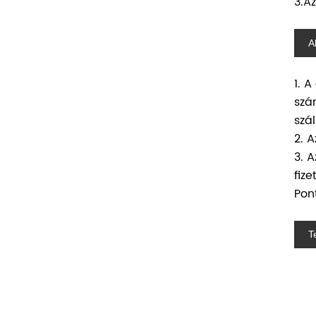
3.A
A
1. 
szá
szál
2. 
3. 
fiz
Pon
T