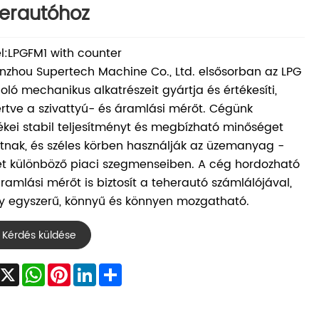
erautóhoz
:LPGFM1 with counter
zhou Supertech Machine Co., Ltd. elsősorban az LPG
ló mechanikus alkatrészeit gyártja és értékesíti,
rtve a szivattyú- és áramlási mérőt. Cégünk
kei stabil teljesítményt és megbízható minőséget
nak, és széles körben használják az üzemanyag -
et különböző piaci szegmenseiben. A cég hordozható
ramlási mérőt is biztosít a teherautó számlálójával,
y egyszerű, könnyű és könnyen mozgatható.
Kérdés küldése
Facebook
X
WhatsApp
Pinterest
LinkedIn
Share