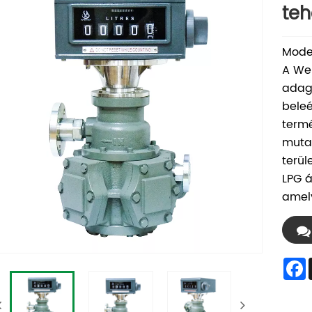
teh
Model
A Wen
adago
beleé
termé
mutat
terül
LPG á
amel