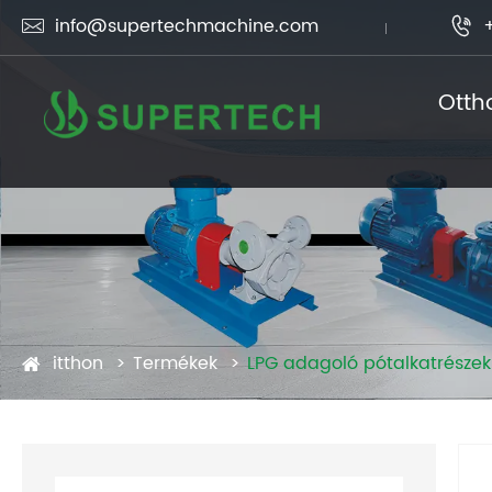
info@supertechmachine.com


Otth
itthon
Termékek
LPG adagoló pótalkatrészek