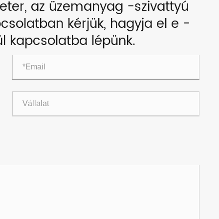
meter, az üzemanyag -szivattyú
csolatban kérjük, hagyja el e -
ül kapcsolatba lépünk.