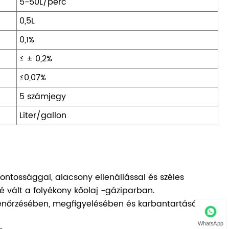
5-50L/perc
0,5L
0,1%
≤ ± 0,2%
≤0,07%
5 számjegy
Liter/gallon
ontossággal, alacsony ellenállással és széles
 vált a folyékony kőolaj -gáziparban.
ellenőrzésében, megfigyelésében és karbantartásában,
WhatsApp