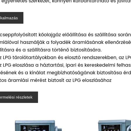
z egyenletes szerkezet, könnyen karbantartható és javítá
lkalmazás
A cseppfolyósított kőolajgáz előállítása és szállítása so
mlálóval használják a folyadék áramlásának ellenőrzésé
lításra és a szállításra történő biztosítására.
Az LPG tárolótartályokban és elosztó rendszerekben, az L
Az LPG eloszlása ​​a háztartási, ipari és kereskedelmi fel
etésének és a kínálat megbízhatóságának biztosítása ér
tos áramlási mérést biztosít az LPG eloszlásához
ermelési részletek