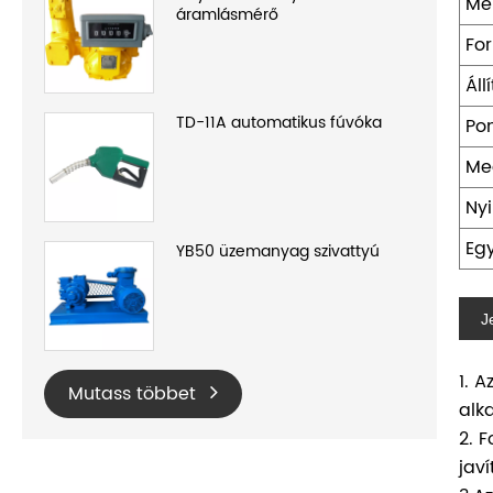
Mé
áramlásmérő
For
Ál
TD-11A automatikus fúvóka
Po
Me
Nyi
Eg
YB50 üzemanyag szivattyú
J
1. 
Mutass többet
alk
2. 
jav