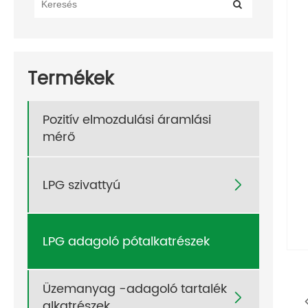
Termékek
Pozitív elmozdulási áramlási
mérő
LPG szivattyú

LPG adagoló pótalkatrészek
Üzemanyag -adagoló tartalék

alkatrészek