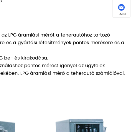
s.
E-Mail
rán az LPG áramlási mérőt a teherautóhoz tartozó
re és a gyártási létesítmények pontos mérésére és a
PG be- és kirakodása.
használáshoz pontos mérést igényel az ügyfelek
dekében. LPG áramlási mérő a teherautó számlálóval.