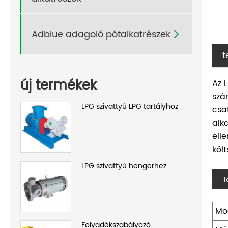
Adblue adagoló pótalkatrészek

t
új termékek
Az 
szá
LPG szivattyú LPG tartályhoz
csa
alk
ell
köl
LPG szivattyú hengerhez
T
Mo
Folyadékszabályozó