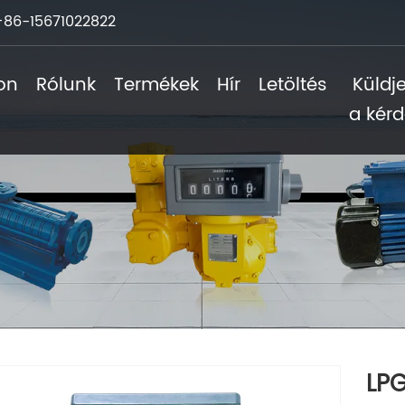
+86-15671022822
on
Rólunk
Termékek
Hír
Letöltés
Küldje
a kérd
LPG