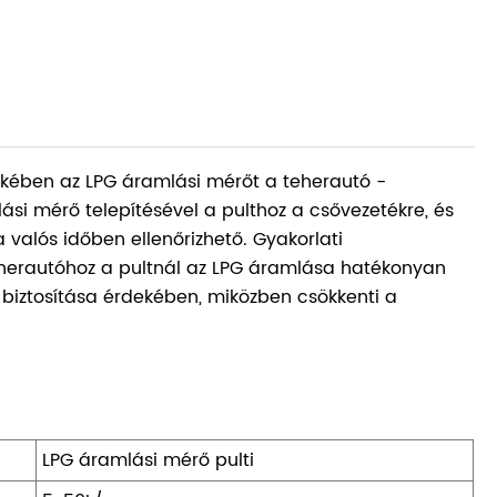
dekében az LPG áramlási mérőt a teherautó -
ási mérő telepítésével a pulthoz a csővezetékre, és
a valós időben ellenőrizhető. Gyakorlati
herautóhoz a pultnál az LPG áramlása hatékonyan
biztosítása érdekében, miközben csökkenti a
LPG áramlási mérő pulti