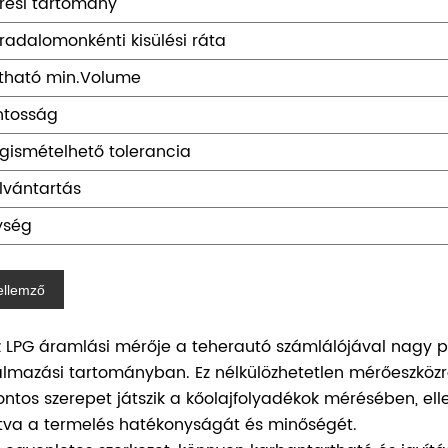
rési tartomány
radalomonkénti kisülési ráta
lítható min.Volume
ntosság
gismételhető tolerancia
lvántartás
ység
ellemző
Az LPG áramlási mérője a teherautó számlálójával nagy p
almazási tartományban. Ez nélkülözhetetlen mérőeszközré
Fontos szerepet játszik a kőolajfolyadékok mérésében, 
ítva a termelés hatékonyságát és minőségét.